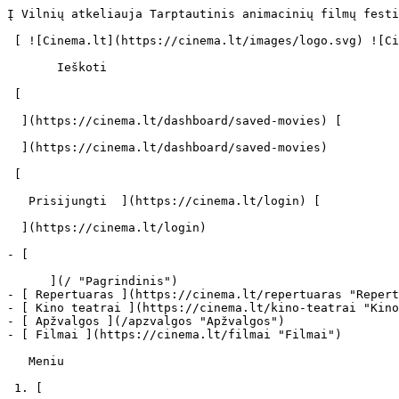
Į Vilnių atkeliauja Tarptautinis animacinių filmų festivalis „Tindirindis“ - cinema.lt                            Ieškoti     

 [ ![Cinema.lt](https://cinema.lt/images/logo.svg) ![Cinema.lt](https://cinema.lt/images/favicon.svg) ](https://cinema.lt "Cinema.lt")

       Ieškoti     

 [  

  ](https://cinema.lt/dashboard/saved-movies) [  

  ](https://cinema.lt/dashboard/saved-movies)

 [  

   Prisijungti  ](https://cinema.lt/login) [  

  ](https://cinema.lt/login) 

- [  

      ](/ "Pagrindinis")
- [ Repertuaras ](https://cinema.lt/repertuaras "Repertuaras")
- [ Kino teatrai ](https://cinema.lt/kino-teatrai "Kino teatrai")
- [ Apžvalgos ](/apzvalgos "Apžvalgos")
- [ Filmai ](https://cinema.lt/filmai "Filmai")

   Meniu   

 1. [ 

      cinema.lt  ](/)
2. [  Naujienos  ](https://cinema.lt/naujienos)
3. Į Vilnių atkeliauja Tarptautinis animacinių filmų festivalis „Tindirindis“

Į Vilnių atkeliauja Tarptautinis animacinių filmų festivalis „Tindirindis“
==========================================================================

Jau trečią kartą į Vilnių atkeliauja Tarptautinis animacinių filmų festivalis „Tindirindis“. Festivalio programoje turime apie tris šimtus filmų iš įvairių pasaulio šalių: Amerikos, Vokietijos, Kinijos, Lenkijos, Argentinos, Norvegijos, Irano, Danijos, Rusijos, Portugalijos, Didžiosios Britanijos ir daugelio kitų. Festivalio žiuri nariai: Priit Piarnas, Piotras Dumala, Aleksandras Tatarskis, Aušra Duobienė. Prieš festivalį organizuojami „Praktiniai užsiėmimai su animacijos režisieriais“. Jų metu jaunimui suteikiama galimybė artimiau pabendrauti su režisieriais, įsigilinti į filmo gamybos užkulisius. Prodiuseris ir vienas iš įdomiausių Rusijos animacinių filmų režisierių Aleksandras Tatarskis žiūrovams suteiks galimybę pamatyti geriausių studijos „Pilot“ filmų kolekciją. Lenkijos režisierius, scenaristas, dailininkas, Varšuvos Menų Akademijos dėstytojas Piotras Dumala pristatys savo filmų retrospektyvą, dalyvaus praktiniuose užsiėmimuose su jaunimu ir skaitys paskaitas. Estijos režisierius ir Turku meno Akademijos dėstytojas Priit Piarnas atvažiuoja su savo naujausiu pilnametražiu filmu „Frankas ir Vendi“ („Frank and Wendy“), jis taip pat dalyvaus užsiėmimuose su jaunimu ir bus festivalio žiuri narys. Dauguma filmų yra laimėję įvairių tarptautinių festivalių prizus ir apdovanojimus. Žiūrovams siūlome šešis pilnametražius filmus, kurie buvo pristatyti didžiausiame Europoje animacinių filmų festivalyje „Anesi 2005“ (Prancūzija). Bus parodytas estų režisierių Priit Piarno, Ulo Pikkovo, Kasparo Jancio pilnametražis filmas „Frankas ir Vendi“, rusų režisieriaus Konstantino Bronzito filmas „Legenda apie Aliošą Popovičių“, švedų režisierių Uzi ir Lottos Geffenbladų filmas „Tarp spyglių“ („Among the Thorns“), vengrų režisieriaus Arono Gaudier filmas „Kvartalas!“ („The District!“), pelnęs „Anesi 2005“ geriausio pilnametražio filmo prizą. „Tindirindyje 2005“ pristatysime ir vieną įdomiausių Norvegijoje sukurtų animacinių filmų – Piotro Sapiegino filmą „Senelis Razina“ („Grandpa is a Raisin“). Festivalio retrospektyvose matysime žinomų lietuvių režisierių Iljos Bereznicko, Henriko Vaigausko filmus. Malonu, kad šių metų festivalyje bus ir lietuviškų animacinių filmų premjerų: Jūratės Leikaitės filmas „Užgavėnės“, Iljos Bereznicko „Tik nereikia mūsų gąsdinti“, Vitalijaus Suchockio „Vitaliana“, Henriko Vaigausko „Gyvenimas yra labai, labai, labai...“, Daivos Minkevičiūtės ir Sandros Januševičiūtės „Open Cut“ ir „Outage“ ir kt. Šių metų festivalio naujovė – konkursinė TV serialų vaikams programa. Rodysime šešių TV serialų filmus: iš vaikų jau pamėgto serialo „Angelina Balerina“, „Bobas statybininkas“(abu iš Didžiosios Britanijos) ir kitus. Festivalio apimtis vis didėja, ypač daug atsiųsta filmų į programą „Jaunimas jaunimui“. Malonu, kad čia gausiai dalyvauja geriausių Europos ir Amerikos aukštųjų mokyklų kūrėjai, pelnę daugelio pasaulio festivalių apdovanojimus, o šalia jų ir Vilniaus Statybos ir dizaino kolegijos, Vilniaus dailės akademijos studentai. Vaikų sukurtų filmų programoje pamatysime Animacijos mokyklos ir Vienožinskio Dailės mokyklos iš Vilniaus, jaunųjų kūrėjų iš Klaipėdos, Šiaulių, bei užsienio šalių moksleivių animaciją. Festivalio tradicija tapo rinkti žiūrovams labiausiai patikusį filmą. Pagrindinius festivalio prizus iš bronzos išliejo mūsų festivalio patriot