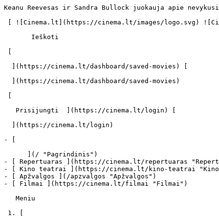
Keanu Reevesas ir Sandra Bullock juokauja apie nevykusius kino tęsinius - cinema.lt                            Ieškoti     

 [ ![Cinema.lt](https://cinema.lt/images/logo.svg) ![Cinema.lt](https://cinema.lt/images/favicon.svg) ](https://cinema.lt "Cinema.lt")

       Ieškoti     

 [  

  ](https://cinema.lt/dashboard/saved-movies) [  

  ](https://cinema.lt/dashboard/saved-movies)

 [  

   Prisijungti  ](https://cinema.lt/login) [  

  ](https://cinema.lt/login) 

- [  

      ](/ "Pagrindinis")
- [ Repertuaras ](https://cinema.lt/repertuaras "Repertuaras")
- [ Kino teatrai ](https://cinema.lt/kino-teatrai "Kino teatrai")
- [ Apžvalgos ](/apzvalgos "Apžvalgos")
- [ Filmai ](https://cinema.lt/filmai "Filmai")

   Meniu   

 1. [ 

      cinema.lt  ](/)
2. [  Naujienos  ](https://cinema.lt/naujienos)
3. Keanu Reevesas ir Sandra Bullock juokauja apie nevykusius kino tęsinius

Keanu Reevesas ir Sandra Bullock juokauja apie nevykusius kino tęsinius
=======================================================================

Viena iš sėkmingiausių kino porų vadinami Keanu Reeves ir Sandra Bullock vėl susitiko ekrane. Naujausias judviejų filmas – romantiška mistinė drama „Greitis 2“.

Keanu Reevesas dar nežino, koks bus jo sekantis projektas, bet, paklausęs Sandros Bullock nuomonės dėl galimybės jam nusifilmuoti „Konstantino“ tęsinyje, gavo labai greitą ir aiškų atsakymą. „Tikrai nepatariu tau to daryti“, atsakė Sandra. „Tai ką gi man daryti?“, paklausė Keanu.

Prisimindama karčią filmo „Greitis 2“ patirtį ir nepatenkinta, kad Keanu jos neperspėjo nesifilmuoti tęsinyje, ši tik juokdamasi pasakė: „Aš nežinau, tik kaip gera draugė tau nepatariu filmuotis tęsinyje. Man atrodo, antrajame filme Kosntantinas mes rūkyti. Tai bus tikra reklaminė kampanija prieš rūkymą“.

"Garsų pasaulio įrašai" informacija

 Dalintis

 [ ![Facebook](https://cinema.lt/images/socials/facebook_icon.svg) ](https://www.facebook.com/sharer/sharer.php?u=https%3A%2F%2Fcinema.lt%2Fnaujienos%2Fkeanu-reevesas-ir-sandra-bullock-juokauja-apie-nevykusius-kino-tesinius)[ ![Messenger](https://cinema.lt/images/socials/messenger_icon.svg) ](https://www.facebook.com/dialog/send?link=https%3A%2F%2Fcinema.lt%2Fnaujienos%2Fkeanu-reevesas-ir-sandra-bullock-juokauja-apie-nevykusius-kino-tesinius&redirect_uri=https%3A%2F%2Fcinema.lt%2Fnaujienos%2Fkeanu-reevesas-ir-sandra-bullock-juokauja-apie-nevykusius-kino-tesinius)[ ![LinkedIn](https://cinema.lt/images/socials/linkedin_icon.svg) ](https://www.linkedin.com/sharing/share-offsite/?url=https%3A%2F%2Fcinema.lt%2Fnaujienos%2Fkeanu-reevesas-ir-sandra-bullock-juokauja-apie-nevykusius-kino-tesinius)  

 [  

   Atgal į sąrašą  ](https://cinema.lt/naujienos) [  Kitas straipsnis   

  ](https://cinema.lt/naujienos/skirmantas-valiulis-atsiliepimas-apie-profesionalas-antrasis-kraujas) 

 Kino teatrai šiuo metu rodo 
-----------------------------

- ![](https://cinema.lt/images/bookmarks/bookmark.svg)   

     [    ![Žmogus Voras: Nauja Diena filmo online nuotraukos](https://s3.eu-central-1.amazonaws.com/cinema-lt/images/movies/poster/8fa00520330c886ea5ed16cb4f8c36e9/c/aBMZ5v17wLxGtyqa-2xl.webp)  

    ###  Žmogus Voras: Nauja Diena 

    ####  Spider-Man: Brand New Day 

     ](https://cinema.lt/filmai/zmogus-voras-nauja-diena#movie-title "Žmogus Voras: Nauja Diena")
- ![](https://cinema.lt/images/bookmarks/bookmark.svg)   

     [    ![Apsėdimas filmo online nuotraukos](https://s3.eu-central-1.amazonaws.com/cinema-lt/images/movies/poster/fc2b56dc373e2f3d71dced9b2dc24449/c/vdaNZCff1n5dH2dn-2xl.webp)  ![imdb](https://cinema.lt/images/ratings/imdb.svg) 8.0 

     ![metacritic](https://cinema.lt/images/ratings/metacritic.svg) 77 

     ![rotten_tomatoes](https://cinema.lt/images/ratings/rotten_tomatoes.svg) 94% 

      Apžvelgta  

    ###  Apsėdimas 

    ####  Obsession 

     ](https://cinema.lt/filmai/apsedimas#movie-title "Apsėdimas")
- ![](https://cinema.lt/images/bookmarks/bookmark.svg)   

     [    ![Ledų Pardavėjas filmo online nuotraukos](https://s3.eu-central-1.amazonaws.com/cinema-lt/images/movies/poster/289bc43670e9cbee73f7ddb45b6e6b6e/c/mpUZxiSuAUSs6MyI-2xl.webp)  

      Premjera 2026-08-07  

    ###  Ledų Pardavėjas 

    ####  Ice Cream Man 

     ](https://cinema.lt/filmai/ledu-pardavejas#movie-title "Ledų Pardavėjas")
- ![](https://cinema.lt/images/bookmarks/bookmark.svg)   

     [    ![Lėja Ir Kengūriukas filmo online nuotraukos](https://s3.eu-central-1.amazonaws.com/cinema-lt/images/mo