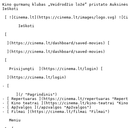
Kino gurmanų klubas „Veidrodžio ložė“ pristato Auksinės palmės šakelės laimėtoją – filmą „Žiemos miegas“ ir kviečia diskutuoti - cinema.lt                            Ieškoti     

 [ ![Cinema.lt](https://cinema.lt/images/logo.svg) ![Cinema.lt](https://cinema.lt/images/favicon.svg) ](https://cinema.lt "Cinema.lt")

       Ieškoti     

 [  

  ](https://cinema.lt/dashboard/saved-movies) [  

  ](https://cinema.lt/dashboard/saved-movies)

 [  

   Prisijungti  ](https://cinema.lt/login) [  

  ](https://cinema.lt/login) 

- [  

      ](/ "Pagrindinis")
- [ Repertuaras ](https://cinema.lt/repertuaras "Repertuaras")
- [ Kino teatrai ](https://cinema.lt/kino-teatrai "Kino teatrai")
- [ Apžvalgos ](/apzvalgos "Apžvalgos")
- [ Filmai ](https://cinema.lt/filmai "Filmai")

   Meniu   

 1. [ 

      cinema.lt  ](/)
2. [  Naujienos  ](https://cinema.lt/naujienos)
3. Kino gurmanų klubas „Veidrodžio ložė“ pristato Auksinės palmės šakelės laimėtoją – filmą „Žiemos miegas“ ir kviečia diskutuoti

Kino gurmanų klubas „Veidrodžio ložė“ pristato Auksinės palmės šakelės laimėtoją – filmą „Žiemos miegas“ ir kviečia diskutuoti
==============================================================================================================================

 Vasario 19 d. 17:30 val. kino centro „Garsas" kino gurmanų klubas „Veidrodžio ložė" vėl plačiai atveria duris į neaprėpiamą kino pasaulį ir visus gero kino mėgėjus kviečia ne tik žiūrėti filmus, bet ir diskutuoti, kalbėtis, ieškoti sprendimų į filme keliamus klausimus. Šiais metais pirmoji „Veidrodžio ložė" skirta prancūzų Tarptautiniame Kanų festivalyje pagrindinį prizą - Auksinę palmės šakelę laimėjusiam filmui „Žiemos miegas". Žiūrovų laukia gilus, įstabiai įtraukiantis ir iki paskutinės minutės nepaleidžiantis turkų filmas. O po filmo tradiciškai prie karštos arbatos puodelio žiūrovai kviečiami diskutuoti, kalbėtis. Diskusiją moderuos kino kritikas Ramūnas Aušrotas (Kaunas).

 Peizažas kaip mėnulyje, atšiaurus oras ir dramaturgija, kurios pavydėtų pats Antonas Čechovas, jei tik būtų gyvas ir žiūrėtų kiną. Būtent toks yra turkų režisieriaus Nuri Bilge Ceylano filmas „Žiemos miegas" (angl. Winter Sleep, 2014). Filmas pasakoja apie centrinėje Anatolijoje gyvenantį viešbučio savininką Aydiną, buvusį aktorių, išgyvenantį egzistencinę bei kūrybinę krizę. Aydinas įsitikinęs, esąs reikšminga figūra savo miestelyje. Jis turi skiltį vietiniame laikraštyje ir rašo knygą apie Turkijos teatro istoriją, tačiau simpatijų jis nesulaukia nei iš miestelėnų, nei iš savo artimųjų. Kino kritikai filmą vadina „visiškai užvaldančiu dėmesį, pasižyminčiu ypatinga vaidyba" („Indiewire"), „kerinčiu filmu" („The Guardian|"), „įtraukiančiu ir užburiančiu opusu" („Variety").

 „Man nepatinka komedijos, nemėgstu juoktis", - sako Ceylanas. Ir tuo sunku patikėti, nes jo kūryba pasižymi intelektualiu humoro jausmu. Vis dėlto geriausiai jam sekasi kurti dramas. Paskutinė - „Žiemos miegas" - giliu psichologizmu, literatūrinėmis nuorodomis bei įtikinančiais charakteriais taip apžavi Tarptautinio Kanų kino festivalio komisiją, kad ši apdovanoja filmą pačiu pagrindiniu apdovanojimu -„Auksine palmės šakele", kino kritikai taip pat liko neabejingi - suteikė savo prestižinį FIPRESCI prizą.

 Prancūzų dienraštis „Libération" cituoja Nuri Bilge Ceylano (pavardę reikia tarti „Dželanas") žodžius: „Šiemet sukanka šimtas metų turkų kinui. Nuostabus sutapimas." Režisierius skyrė savo apdovanojimą „turkų jaunimui - tiems, kurie žuvo praėjusiais metais". Jis turėjo omenyje Turkiją užliejusių antivyriausybinių protestų dalyvius. Pasak Sobolewskio, „Žiemos miegas" trunka per tris valandas ir iš tikrųjų yra didis herojaus monologas. Tačiau kritikas patikina būsimus žiūrovus, kad tos trys valandos jiems nenusibos, jie pasijus taip, tarsi būtų perskaitę Antono Čechovo apsakymą. Režisierius ir pats neslepia, kad penkerius metus, kol rengėsi filmui, jie su žmona daug skaitė ir analizavo ne tik Čechovą, bet ir kitus rusų rašytojus, tarp