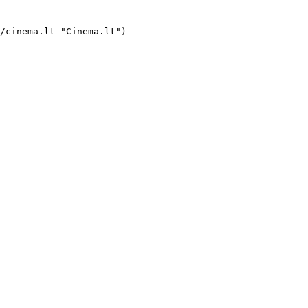

     [    ![Kitų Akimis filmo online nuotraukos](https://s3.eu-central-1.amazonaws.com/cinema-lt/images/movies/poster/5dfd4fb7e8d3e10730e6e9a88baef633/c/KmQqwURnHpIaIA6M-2xl.webp)  

    ###  Kitų Akimis 

    ####  The Eyes of Others 

     ](https://cinema.lt/f