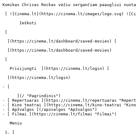
Komikas Chrisas Rockas vėžiu sergančiam paaugliui nuotaiką skaidrino dovanodamas Pamelos Anderson sekso vaizdajuostę - cinema.lt                            Ieškoti     

 [ ![Cinema.lt](https://cinema.lt/images/logo.svg) ![Cinema.lt](https://cinema.lt/images/favicon.svg) ](https://cinema.lt "Cinema.lt")

       Ieškoti     

 [  

  ](https://cinema.lt/dashboard/saved-movies) [  

  ](https://cinema.lt/dashboard/saved-movies)

 [  

   Prisijungti  ](https://cinema.lt/login) [  

  ](https://cinema.lt/login) 

- [  

      ](/ "Pagrindinis")
- [ Repertuaras ](https://cinema.lt/repertuaras "Repertuaras")
- [ Kino teatrai ](https://cinema.lt/kino-teatrai "Kino teatrai")
- [ Apžvalgos ](/apzvalgos "Apžvalgos")
- [ Filmai ](https://cinema.lt/filmai "Filmai")

   Meniu   

 1. [ 

      cinema.lt  ](/)
2. [  Naujienos  ](https://cinema.lt/naujienos)
3. Komikas Chrisas Rockas vėžiu sergančiam paaugliui nuotaiką skaidrino dovanodamas Pamelos Anderson sekso vaizdajuostę

Komikas Chrisas Rockas vėžiu sergančiam paaugliui nuotaiką skaidrino dovanodamas Pamelos Anderson sekso vaizdajuostę
====================================================================================================================

Lietuvos kino teatrus jau pasiekusio filmo „Nebrendylos 2" (angl. „Grown Ups 2") aktorius Chrisas Rockas komedijos vertus pokštus krečia ir gyvenime. Tiesa, kaip pats sako, keistai ar skandalingai jis elgiasi tik turėdamas gerų ketinimų. Vienu tokių poelgių tapo jo susitikimas su vėžiu sergančiu paaugliu, kuriam komikas įteikė dovanų garsiosios „gelbėtojos" Pamelos Anderson sekso vaizdajuostę.

Kaip pranešė „New York Post", 48-erių Ch.Rockas apie savo neeilinę dovaną papasakojo Jerry Seinfeldo internetinio serialo „Comedians In Cars Getting Coffee" metu.

„Slapta atnešiau jam Pamelos Anderson sekso vaizdajuostę", - kalbėjo komikas, pasakodamas apie savo apsilankymą pas vėžiu sergantį 15-metį. Šis jo vizitas ligoninėje buvo surengtas per fondą „Make-A-Wish Foundation", kuris pildo gyvybei grėsmę keliančiomis ligomis sergančių vaikų norus.

Išgirdęs apie tokį Ch.Rocko poelgį laidos vedėjas J.Seinfeldas vos sulaikė juoką ir net paplojo paleidęs automobilio vairą. Nors komikas pridūrė, kad jaunas vaikinas jau miręs, vedėjas spėjo pajuokauti, kad jis Ch.Rocko dėka turėjo keletu įsimintinų akimirkų daugiau.

Naujojoje komedijoje „Nebrendylos 2" Kurtas (akt. Ch.Rockas) su bičiuliais Leniu (akt. Adamas Sandleris), Eriku (akt. Kevinas Jamesas) ir Markusu (akt. Davidas Spade‘as) ir vėl drauge - šįsyk jie visi grįžta į savo gimtąjį miestą. Tik tvarka čia gerokai pasikeitusi, gatves ir paplūdimius valdo gerokai jaunesni „kietuoliai", o pačių herojų vaikai gerokai ūgtelėjo ir jau patys moko tėvus kaip gyventi...

Žiūrovai filme išvys nemažai pažįstamų veidų. Be pagrindinio kvarteto komedijoje pasirodys seksualioji Salma Hayek, merginų numylėtinis Tayloras Lautneris, netikėtu policininko vaidmeniu nustebins buvęs krepšininkas ir reperis Shaquille‘as O'Neal‘as, o vietinės mokyklos brolijos nariu Kuperiu tapo paties Arnoldo Schwarzeneggerio sūnus, 19-metis Patrickas Schwarzeneggeris.

Pamišusiai juokinga komedija „Nebrendylos 2" Lietuvos kino teatruose jau nuo šiandien!

 Dalintis

 [ ![Facebook](https://cinema.lt/images/socials/facebook_icon.svg) ](https://www.facebook.com/sharer/sharer.php?u=https%3A%2F%2Fcinema.lt%2Fnaujienos%2Fkomikas-