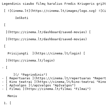
Legendinis siaubo filmų karalius Fredis Kriugeris grįžta į ekranus - cinema.lt                            Ieškoti     

 [ ![Cinema.lt](https://cinema.lt/images/logo.svg) ![Cinema.lt](https://cinema.lt/images/favicon.svg) ](https://cinema.lt "Cinema.lt")

       Ieškoti     

 [  

  ](https://cinema.lt/dashboard/saved-movies) [  

  ](https://cinema.lt/dashboard/saved-movies)

 [  

   Prisijungti  ](https://cinema.lt/login) [  

  ](https://cinema.lt/login) 

- [  

      ](/ "Pagrindinis")
- [ Repertuaras ](https://cinema.lt/repertuaras "Repertuaras")
- [ Kino teatrai ](https://cinema.lt/kino-teatrai "Kino teatrai")
- [ Apžvalgos ](/apzvalgos "Apžvalgos")
- [ Filmai ](https://cinema.lt/filmai "Filmai")

   Meniu   

 1. [ 

      cinema.lt  ](/)
2. [  Naujienos  ](https://cinema.lt/naujienos)
3. Legendinis siaubo filmų karalius Fredis Kriugeris grįžta į ekranus

 Legendinis siaubo filmų karalius Fredis Kriugeris grįžta į ekranus
===================================================================

„Viens, du, Fredis ateina pas tave. Trys, keturi, geriau užsirakink duris. Penki, šeši, griebk rožančių. Septyni, aštuoni, neišbūsi ilgai. Devyni, dešimt, niekad daugiau nemiegosi...“

Prieš 26 metus sukurtas režisieriaus Weso Craveno siaubo trileris „Košmaras Guobų gatvėje“ tapo žanro klasika. Filmo herojus Fredis Kriugeris iki šių dienų laikomas šiurpiausiu psichopatu visoje kino istorijoje. Šį vieną geriausių siaubo filmų labai palankiai vertina ir kino kritikai. Režisierius W. Cravenas savo garsiausiame kūrinyje puikiai suderino siaubą ir humorą, kraują stingdančius spec. efektus ir subtilius socialinius momentus, žiauraus žudiko humoro jausmą ir gotikinės literatūros elementus.

Pagrindinio personažo Fredžio Kriugerio prototipą W. Cravenas prisimena nuo vaikystės: būdamas dešimties, pro langą jis gatvėje matė girtą vyrą, apsirengusį taip pat, kaip vėliau sukurtas maniako personažas. Vaizdas jį labai išgąsdino, ilgai tūnojo galvoje, kol pagaliau po daugelio metų virto kultiniu siaubo filmų herojumi. Beje, W. Cravenas pasakoja, kad sukurti Kriugerio personažą jį įkvėpė 1978 m. laikraštyje „Los Angeles Times“ perskaityti informaciniai pranešimai: žmonės mįslingomis aplinkybėmis mirdavo tiesiog bemiegant... O Fredžio Kriugerio vardą „Košmaro Guobų gatvėje“ autorius pusiau juokais, pusiau iš keršto pasiskolino iš vyresnio berniuko, kuris vaikystėje jį skriaudė. Originalaus pavadinimo „Košmaras Guobų gatvėje“ netiesioginė „kaltininkė“ – Elmo gatvė Dalase, Teksaso valstijoje, kur 1963 m. buvo nušautas Johnas F. Kennedis.

Ir viena geroji žinia iš blogojo siaubo filmų pasaulio: legendinis 1984-ųjų W. Craveno “siaubukas“ nuo gegužės 7 d. atgims naujomis spalvomis. Režisierius Samuelis Bayeris pristatys šio klasikinio filmo perdirbinį „Košmaras Guobų gatvėje“. Pagrindinį vaidmenį jame atlieka Jackie‘is Earle‘as Haley‘is.

 Dalintis

 [ ![Facebook](https://cinema.lt/images/socials/facebook_icon.svg) ](https://www.facebook.com/sharer/sharer.php?u=https%3A%2F%2Fcinema.lt%2Fnaujienos%2Flegendinis-siaubo-filmu-karalius-fredis-kriugeris-grizta-i-ekranus)[ ![Messenger](https://cinema.lt/images/socials/messenger_icon.svg) ](https://www.facebook.com/dialog/send?link=https%3A%2F%2Fcinema.lt%2Fnaujienos%2Flegendinis-siaubo-filmu-karalius-fredis-kriugeris-grizta-i-ekranus&redirect_uri=https%3A%2F%2Fcinema.lt%2Fnaujienos%2Flegendinis-siaubo-filmu-karalius-fredis-kriugeris-grizta-i-ekranus)[ ![LinkedIn](https://cinema.lt/images/socials/linkedin_icon.svg) ](https://www.linkedin.com/sharing/share-offsite/?url=https%3A%2F%2Fcinema.lt%2Fnaujienos%2Flegendinis-siaubo-filmu-karalius-fredis-kriugeris-grizta-i-ekranus)  

 [  

   Atgal į sąrašą  ](https://cinema.lt/naujienos) [  Kitas straipsnis   

  ](https://cinema.lt/naujienos/siaures-saliu-kino-klube-i-kino-juosta-perkeltas-zymiausio-fareru-salu-rasytojo-kurinys) 

 Kino teatrai šiuo metu rodo 
-----------------------------

- ![](https://cinema.lt/images/bookmarks/bookmark.svg)   

     [    ![Odisėja filmo online nuotraukos](https://s3.eu-central-1.amazonaws.com/cinema-lt/images/movies/poster/a93801f8df9c7cce1dcb323d1011f2e4/c/bPVSexx9aBZ5QtSB-2xl.webp)  ![imdb](https://cinema.lt/images/ratings/imdb.svg) 8.3 

     ![metacritic](https://cinema.lt/images/ratings/metacritic.svg) 89 

    ###  Odisėja 

    ####  The Odyssey 

     ](https://cinema.lt/filmai/odiseja-2026#movie-title "Odisėja")
- ![](https://cinema.lt/images/bookmarks/bookmark.svg)   

     [    ![Žmogus Voras: Nauja Diena filmo online nuotraukos](https://s3.eu-central-1.amazonaws.com/cinema-lt/images/movies/poster/8fa00520330c886ea5ed16cb4f8c36e9/c/aBMZ5v17wLxGtyqa-2xl.webp)  

    ##