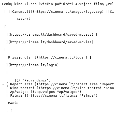
Lenkų kino klubas kviečia pažiūrėti A.Wajdos filmą „Pelenai ir deimantas“ - cinema.lt                            Ieškoti     

 [ ![Cinema.lt](https://cinema.lt/images/logo.svg) ![Cinema.lt](https://cinema.lt/images/favicon.svg) ](https://cinema.lt "Cinema.lt")

       Ieškoti     

 [  

  ](https://cinema.lt/dashboard/saved-movies) [  

  ](https://cinema.lt/dashboard/saved-movies)

 [  

   Prisijungti  ](https://cinema.lt/login) [  

  ](https://cinema.lt/login) 

- [  

      ](/ "Pagrindinis")
- [ Repertuaras ](https://cinema.lt/repertuaras "Repertuaras")
- [ Kino teatrai ](https://cinema.lt/kino-teatrai "Kino teatrai")
- [ Apžvalgos ](/apzvalgos "Apžvalgos")
- [ Filmai ](https://cinema.lt/filmai "Filmai")

   Meniu   

 1. [ 

      cinema.lt  ](/)
2. [  Naujienos  ](https://cinema.lt/naujienos)
3. Lenkų kino klubas kviečia pažiūrėti A.Wajdos filmą „Pelenai ir deimantas“

Lenkų kino klubas kviečia pažiūrėti A.Wajdos filmą „Pelenai ir deimantas“
=========================================================================

Lenkų institutas Vilniuje kviečia į Lenkų kino klubo seansą, kurio metu bus rodomas Andrzejaus Wajdos filmas „Pelenai ir deimantas“ (Popiol i diament, 1958, 95 min., nespalvotas). Jerzio Andrzejewskio apsakymo motyvais.

Scenarijaus autorius ir režisierius: Andrzej WAJDA Vaidina: Zbigniew Cybulski, Ewa Krzyzewska, Waclaw Zastrezynski, Adam Pawlikowski, Bogumil Kobiela

Seansas vyks rugsėjo 10 d. 17.15 „Skalvijos“ kino centre. Vienas svarbiausių filmų lenkų kino istorijoje. Pirmoji taikos diena. Jaunam Armijos Krajowos kovotojui Maciekui Chelmickiui įsakyta nušauti partijos sekretorių. Aplinkybės taip susiklostė, kad filmo herojus nušauna kitą žmogų ir yra priverstas egzekuciją pakartoti. Susipažįsta su Kristina, jauna viešbučio restorano padavėja. Jausmai merginai padeda jam įžvelgti visą žudymo beprasmybę karui pasibaigus. Tačiau ištikimybė duotai priesaikai, o tuo pačiu pareiga įvykdyti įsakymą, pasirodo svarbesni.

Filmas lenkų kalba su angliškais subtitrais. Įėjimas nemokamas. Lietuvos kinematografininkų sąjungos informacija www.kinosajunga.lt

 Dalintis

 [ ![Facebook](https://cinema.lt/images/socials/facebook_icon.svg) ](https://www.facebook.com/sharer/sharer.php?u=https%3A%2F%2Fcinema.lt%2Fnaujienos%2Flenku-kino-klubas-kviecia-paziureti-awajdos-filma-pelenai-ir-deimantas)[ ![Messenger](https://cinema.lt/images/socials/messenger_icon.svg) ](https://www.facebook.com/dialog/send?link=https%3A%2F%2Fcinema.lt%2Fnaujienos%2Flenku-kino-klubas-kviecia-paziureti-awajdos-filma-pelenai-ir-deimantas&redirect_uri=https%3A%2F%2Fcinema.lt%2Fnaujienos%2Flenku-kino-klubas-kviecia-paziureti-awajdos-filma-pelenai-ir-deimantas)[ ![LinkedIn](https://cinema.lt/images/socials/linkedin_icon.svg) ](https://www.linkedin.com/sharing/share-offsite/?url=https%3A%2F%2Fcinema.lt%2Fnaujienos%2Flenku-kino-klubas-kviecia-paziureti-awajdos-filma-pelenai-ir-deimantas)  

 [  

   Atgal į sąrašą  ](https://cinema.lt/naujienos) [  Kitas straipsnis   

  ](https://cinema.lt/naujienos/ruduo-derlingas-metas-dramu-ir-komediju-megejams) 

 Kino teatrai šiuo metu rodo 
-----------------------------

- ![](https://cinema.lt/images/bookmarks/bookmark.svg)   

     [    ![Pakalikai Ir Monstrai filmo online nuotraukos](https://s3.eu-central-1.amazonaws.com/cinema-lt/images/movies/poster/fc6e511f21d871684a581040ce4ed36e/c/zmfDJU8iUY0pOF04-2xl.webp)  ![imdb](https://cinema.lt/images/ratings/imdb.svg) 6.6 

     ![metacritic](https://cinema.lt/images/ratings/metacritic.svg) 69 

      Apžvelgta  

    ###  Pakalikai Ir Monstrai 

    ####  Minions &amp; Monsters 

     ](https://cinema.lt/filmai/pakalikai-ir-monstrai#movie-title "Pakalikai Ir Monstrai")
- ![](https://cinema.lt/images/bookmarks/bookmark.svg)   

     [    ![Žmogus Voras: Nauja Diena filmo online nuotraukos](https://s3.eu-central-1.amazonaws.com/cinema-lt/images/movies/poster/8fa00520330c886ea5ed16cb4f8c36e9/c/aBMZ5v17wLxGtyqa-2xl.webp)  

    ###  Žmogus Voras: Nauja Diena 

    ####  Spider-Man: Brand New Day 

     ](https://cinema.lt/filmai/zmogus-voras-nauja-diena#movie-title "Žmogus Voras: Nauja Diena")
- ![](https://cinema.lt/images/bookmarks/bookmark.svg)   

     [    ![Banginukas Vincentas filmo online nuotraukos](https://s3.eu-central-1.amazonaws.com/cinema-lt/images/movies/poster/d7e93edf435a183a74535a142384de40/c/m1y4cq0vlHqchu5L-2xl.webp)  

      Apžvelgta  

  