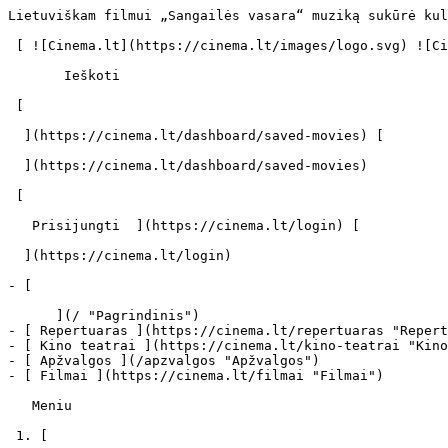
Lietuviškam filmui „Sangailės vasara“ muziką sukūrė kultinio prancūzų dueto „Air“ narys - cinema.lt                            Ieškoti     

 [ ![Cinema.lt](https://cinema.lt/images/logo.svg) ![Cinema.lt](https://cinema.lt/images/favicon.svg) ](https://cinema.lt "Cinema.lt")

       Ieškoti     

 [  

  ](https://cinema.lt/dashboard/saved-movies) [  

  ](https://cinema.lt/dashboard/saved-movies)

 [  

   Prisijungti  ](https://cinema.lt/login) [  

  ](https://cinema.lt/login) 

- [  

      ](/ "Pagrindinis")
- [ Repertuaras ](https://cinema.lt/repertuaras "Repertuaras")
- [ Kino teatrai ](https://cinema.lt/kino-teatrai "Kino teatrai")
- [ Apžvalgos ](/apzvalgos "Apžvalgos")
- [ Filmai ](https://cinema.lt/filmai "Filmai")

   Meniu   

 1. [ 

      cinema.lt  ](/)
2. [  Naujienos  ](https://cinema.lt/naujienos)
3. Lietuviškam filmui „Sangailės vasara“ muziką sukūrė kultinio prancūzų dueto „Air“ narys

Lietuviškam filmui „Sangailės vasara“ muziką sukūrė kultinio prancūzų dueto „Air“ narys
=======================================================================================

 Rugpjūtį Lietuvoje pristatomas filmas „Sangailės vasara" taps ne tik kino, bet ir muzikos įvykiu. Geriausiu lietuvišku filmu pripažintoje juostoje skambės kultinio prancūzų elektroninės muzikos dueto „Air" nario Jeano-Benoito Dunckelo specialiai filmui kurta muzika. Pats muzikantas „Sangailės vasarą" pristatė Kaburgo kino festivalyje Prancūzijoje.„Filmo garso takelis yra ypatinga meno forma", - po „Sangailės vasaros" seanso Kaburge (orig. Cabourg) kalbėjo JB Dunckelas. „Filme „Sangailės vasara" rodomi peizažai, miškas, ežeras - vaizdiniai, kurie dera su mano kuriamos muzikos stiliumi. Daug romantiškų, oreivystės scenų, pasakojama meilės istorija, ir istorija apie aukščio baimę - man tai labai patiko", - prisiminė muzikantas ir muzikos prodiuseris.

Kūrė muziką „Jaunosioms savižudėms" ir atnaujintai „Kelionei į mėnulį"

JB Dunckelui kinas - bene antra meilė po muzikos. „Air" muziką buvo galima girdėti modernia klasika tapusiuose Sofios Coppolos filmuose „Jaunosios savižudės" (orig. „The Virgin Suicides") ir „Pasiklydę vertime" („Lost in Translation"). Pirmajam filmui „Air" parašė visą garso takelį, kuris ženkliai prisidėjo prie „Jaunųjų savižudžių" statuso įtvirtinimo kino ir muzikos pasauliuose.

Prieš keletą metų „Air" ėmėsi naujo ypač ambicingo projekto - parašė muziką dar 1902 m. sukurtai „Kelionei į mėnulį", vienam svarbiausių filmų kino istorijoje. Originalus filmas buvo begarsis. „Air" sukūrė jam muziką, kuri buvo panaudota 2012 m. pasirodžiusioje atnaujintoje filmo versijoje.

„Norėdamas sukurti muziką filmui pirmiausia turiu peržiūrėti sumontuotą filmą, pamatyti vaizdus, veikėjus. Skaitant scenarijų sunku įsivaizduoti daugiau. Nenoriu kurti vien akomponuojančios muzikos. Filme turi atsirasti vietos ir mano saviraiškai, vietos muzikai, papildančiai kitas filmo dalis", - kūrybinio proceso užkulisiais Kaburge dalinosi JB Dunckelas.

Yra koncertavęs ir Lietuvoje

„Air" užima ypatingą vietą pasaulio elektroninės muzikos scenoje. Pirmasis dueto albumas, 1998-ųjų „Moon Safari" tapo platininiu Jungtinėje Karalystėje ir auksiniu Prancūzijoje, išpopuliarino lig šiol aktyvią „downtempo" elektroninės muzikos kryptį. JB Dunckelas yra koncertavęs ir Lietuvoje: 2009 m. jis su „Air" grojo dabartinėje Teatro arenoje Vilniuje.

Šiuo metu „Air" yra padarę pertrauką, tačiau JB Dunckelas neapleidžia muzikos, rašo ją kaip solo kūrėjas pasivadinęs pseudonimu „Darkel". Šių metų pavasarį pasirodė jo minialbumas (EP) pavadinimu „The Man of Sorrow".

Titulinė albumo daina skambės ir „Sangailės vasaroje". Kviečiame ją išgirsti: https://youtu.be/0N7F1bA0CaE

Filmas įvertintas ir JAV, ir Lietuvoje

Prancūzijoje gyvenančios lietuvių režisierės Alantės Kavaitės režisuota „Sangailės vasara" pripažinta geriausiu lietuvišku vaidybiniu filmu šių metų „Sidabrinių gervių" apdovanojimuose. Filmas sulaukė Lietuvoje lig tol nematytos tarpt