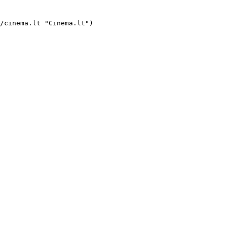
i/didzioji-arka#movie-title "Didžioji Arka")
- ![](https://cinema.lt/images/bookmarks/bookmark.svg)   

     [    ![Alkis filmo online nuotraukos](https://s3.eu-central-1.amazonaws.com/cinema-lt/images/movies/poster/6623fe505388e97dad0877d8deffa0c7/c/2LMuZzDtp7zLb