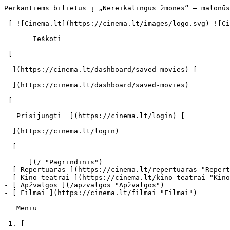
Perkantiems bilietus į „Nereikalingus žmones“ – malonūs siurprizai - cinema.lt                            Ieškoti     

 [ ![Cinema.lt](https://cinema.lt/images/logo.svg) ![Cinema.lt](https://cinema.lt/images/favicon.svg) ](https://cinema.lt "Cinema.lt")

       Ieškoti     

 [  

  ](https://cinema.lt/dashboard/saved-movies) [  

  ](https://cinema.lt/dashboard/saved-movies)

 [  

   Prisijungti  ](https://cinema.lt/login) [  

  ](https://cinema.lt/login) 

- [  

      ](/ "Pagrindinis")
- [ Repertuaras ](https://cinema.lt/repertuaras "Repertuaras")
- [ Kino teatrai ](https://cinema.lt/kino-teatrai "Kino teatrai")
- [ Apžvalgos ](/apzvalgos "Apžvalgos")
- [ Filmai ](https://cinema.lt/filmai "Filmai")

   Meniu   

 1. [ 

      cinema.lt  ](/)
2. [  Naujienos  ](https://cinema.lt/naujienos)
3. Perkantiems bilietus į „Nereikalingus žmones“ – malonūs siurprizai

Perkantiems bilietus į „Nereikalingus žmones“ – malonūs siurprizai
==================================================================

Likus vos savaitei iki sausio 11 dieną įvyksiančios filmo „Nereikalingi žmonės“ premjeros, „Forum Cinemas“ kino centrų kasose pradedami pardavinėti bilietai į minėto filmo seansus. Entuziastinga kūrybinė filmo grupė lietuviško kino gerbėjams parengė malonių siurprizų. Perkantys bilietus į „Nereikalingus žmones“, galės gauti originalias skrajutes su juostoje vaidinančių aktorių autografais. Premjeros metu kai kam nusišypsos galimybė laimėti filmo plakatų, ant kurių taip pat puikuosis visų pagrindinių aktorių ir režisieriaus parašai.

Didelio žiniasklaidos ir žiūrovų susidomėjimo sulaukusi drama „Nereikalingi žmonės“ pasakoja intriguojančią ir kartu jautrią istoriją apie sudėtingus ir vėliau tarpusavyje susiliejančius kelių žmonių likimus. Skurdo vedama jauna mergina Valda emigruoja į Airiją, tikėdamasi, kad uždirbti pinigai leis susigrąžinti vaiką iš vaikų namų. Jai nežinant berniuką įsivaikina po ilgų metų iš vyro šešėlio išsivadavusi Nora. Vis labiau gyvenime įsitvirtinanti moteris kelia pavojų intrigantės Laimos karjerai, kuri, pasinaudodama Valdos fantazijomis, ieško bet kokios galimybės šantažuoti Norą. Nelengvai užgimstančiai Pauliaus laimei iškyla rimtas pavojus. Intriguojančiam siužetui įgaunant pagreitį aiškėja, kad viskas nėra taip, kaip atrodė iš pirmo žvilgsnio: filmo herojų likimai mistiškai susipynę, o raktas į tiesą slypi vienoje tragiškoje praeities akimirkoje.

Originalaus siužeto filmo režisierius Maris Martinsons pagrindinius vaidmenis „Nereikalinguose žmonėse“ pakvietė atlikti Dalią Michelevičiūtę, Kostą Smoriginą, Valdą Bičkutę, Daivą Tamošiūnaitę – Budrę ir Andrių Mamontovą, kuris filmui sukūrė ir muzką.

"Forum Cinemas" informacija

 Dalintis

 [ ![Facebook](https://cinema.lt/images/socials/facebook_icon.svg) ](https://www.facebook.com/sharer/sharer.php?u=https%3A%2F%2Fcinema.lt%2Fnaujienos%2Fperkantiems-bilietus-i-nereikalingus-zmones-malonus-siurprizai)[ ![Messenger](https://cinema.lt/images/socials/messenger_icon.svg) ](https://www.facebook.com/dialog/send?link=https%3A%2F%2Fcinema.lt%2Fnaujienos%2Fperkantiems-bilietus-i-nereikalingus-zmones-malonus-siurprizai&redirect_uri=https%3A%2F%2Fcinema.lt%2Fnaujienos%2Fperkantiems-bilietus-i-nereikalingus-zmones-malonus-siurprizai)[ ![LinkedIn](https://cinema.lt/images/socials/linkedin_icon.svg) ](https://www.linkedin.com/sharing/share-offsite/?url=https%3A%2F%2Fcinema.lt%2Fnaujienos%2Fperkantiems-bilietus-i-nereikalingus-zmones-malonus-siurprizai)  

 [  

   Atgal į sąrašą  ](https://cinema.lt/naujienos) [  Kitas straipsnis   

  ](https://cinema.lt/naujienos/rezisierius-neigia-kad-jo-filmas-pastumejo-o-wilsona-i-savizudybe) 

 Kino teatrai šiuo metu rodo 
-----------------------------

- ![](https://cinema.lt/images/bookmarks/bookmark.svg)   

     [    ![Pakalikai Ir Monstrai filmo online nuotraukos](https://s3.eu-central-1.amazonaws.com/cinema-lt/images/movies/poster/fc6e511f21d871684a581040ce4ed36e/c/zmfDJU8iUY0pOF04-2xl.webp)  ![imdb](https://cinema.lt/images/ratings/imdb.svg) 6.6 

     ![metacritic](https://cinema.lt/images/ratings/metacritic.svg) 69 

      Apžvelgta  

    ###  Pakalikai Ir Monstrai 

    ####  Minions &amp; Monsters 

     ](https://cinema.lt/filmai/pakalikai-ir-monstrai#movie-title "Pakalikai Ir Monstrai")
- ![](https://cinema.lt/images/bookmarks/bookmark.svg)   

     [    ![Žmogus Voras: Nauja Diena filmo online nuotraukos](https://s3.eu-central-1.amazonaws.com/cinema-lt/images/movies/poster/8fa00520330c886ea5ed16cb4f8c36e9/c/aBMZ5v17wLxGtyqa-2xl.webp)  

    ###  Žmogus Voras: Nauja Diena 

    ####  Spider-Man: Brand New Day 

     ](https://cinema.lt/filmai/zmogus-voras-nauja-diena