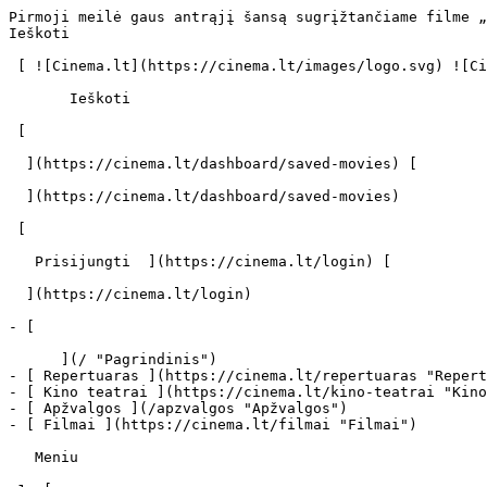
Pirmoji meilė gaus antrąjį šansą sugrįžtančiame filme „Pakeliui“ – jis nuo penktadienio žiūrovus vėl džiugins kino teatruose - cinema.lt                            Ieškoti     

 [ ![Cinema.lt](https://cinema.lt/images/logo.svg) ![Cinema.lt](https://cinema.lt/images/favicon.svg) ](https://cinema.lt "Cinema.lt")

       Ieškoti     

 [  

  ](https://cinema.lt/dashboard/saved-movies) [  

  ](https://cinema.lt/dashboard/saved-movies)

 [  

   Prisijungti  ](https://cinema.lt/login) [  

  ](https://cinema.lt/login) 

- [  

      ](/ "Pagrindinis")
- [ Repertuaras ](https://cinema.lt/repertuaras "Repertuaras")
- [ Kino teatrai ](https://cinema.lt/kino-teatrai "Kino teatrai")
- [ Apžvalgos ](/apzvalgos "Apžvalgos")
- [ Filmai ](https://cinema.lt/filmai "Filmai")

   Meniu   

 1. [ 

      cinema.lt  ](/)
2. [  Naujienos  ](https://cinema.lt/naujienos)
3. Pirmoji meilė gaus antrąjį šansą sugrįžtančiame filme „Pakeliui“ – jis nuo penktadienio žiūrovus vėl džiugins kino teatruose

Pirmoji meilė gaus antrąjį šansą sugrįžtančiame filme „Pakeliui“ – jis nuo penktadienio žiūrovus vėl džiugins kino teatruose
============================================================================================================================

 Ričardo Marcinkaus kelio filmas „Pakeliui?" nuo šio penktadienio Lietuvos kino teatruose prisikels naujai gyvybei - žiūrovų pageidavimu trumpai pernai lapkritį rodyta juosta sugrįš pradžiuginti vasarojančių lietuvių. Šįsyk proga išvysti jautrų ir šmaikštų filmą galės visi norintys - planuojama po keletą „Pakeliui?" seansų rodyti visą vasarą „Forum Cinemas" kino teatruose.Pasak filmo prodiuserio Žilvino Naujoko, toks „Pakeliui?" sugrįžimas į kino teatrus - ilgai ir kruopščiai planuotas žingsnis, buvęs ypač svarbus visai filmo kūrybinei grupei bei juostos išvysti nespėjusiems žiūrovams. Nors ir sulaukė teigiamų atsiliepimų, rudenį „Pakeliui" neužsibuvo kino teatrų tinkleliuose, tad filmas nepasiekė daugybės adresatų. Žinoma, juosta sugrįžo atsišviežinusi - žiūrovams pateiktas naujas „Pakeliui?" plakatas, šmaikštus anonsas bei kitokia reklaminė kampanija, kviečianti suteikti meilei antrą šansą.

„Neslepiame, jog tai tas pats filmas, kurį kino teatruose kai kas jau išvydo praėjusių metų pabaigoje, ką atspindi ir filmo šūkis. Dėl labai stiprios konkurencinės aplinkos, neaiškios pirmosios reklaminės kampanijos žinutės „Pakeliui?" turėjo palikti kino teatrus jau po pirmųjų savaičių, nors publika jį sutiko puikiai", - atvirai kalbėjo Ž.Naujokas.

Anot prodiuserio, „Pakeliui?" renesansui daugiausia įtakos turėjo būtent žiūrovų norai. „Labai retas lietuviškas filmas sulaukia tiek teigiamų jį mačiusių žmonių atsiliepimų. Sprendimą pakartotinai filmą perleisti priėmėme tiek atsižveldami į tai, kad daug žiūrovų tiesiog nespėjo pamatyti filmo, jautėmės įsipareigoję prieš juos, taip pat norėjosi atiduoti duoklę filmo komandai, kuri atidavė save, tam, kad šis filmas gimtų", - tvirtino Ž.Naujokas.

Su šūkiu „antras šansas pirmajai meilei" romantinė komedija be instrukcijų su Jurgita Jurkute ir Mantu Jankavičiumi „Pakeliui?" sugrįžta į Lietuvos „Forum Cinemas" kino teatrus jau nuo liepos 10 dienos.

 Dalintis

 [ ![Facebook](https://cinema.lt/images/socials/facebook_icon.svg) ](https://www.facebook.com/sharer/sharer.php?u=https%3A%2F%2Fcinema.lt%2Fnaujienos%2Fpirmoji-meile-gaus-antraji-sansa-sugriztanciame-filme-pakeliui-jis-nuo-penktadienio-ziurovus-vel-dziugins-kino-teatruose)[ ![Messenger](https://cinema.lt/images/socials/messenger_icon.svg) ](https://www.facebook.com/dialog/send?link=https%3A%2F%2Fcinema.lt%2Fnaujienos%2Fpirmoji-meile-gaus-antraji-sansa-sugriztanciame-filme-pakeliui-jis-nuo-penktadienio-ziurovus-vel-dziugins-kino-teatruose&redirect_uri=https%3A%2F%2Fcinema.lt%2Fnaujienos%2Fpirmoji-meile-gaus-antraji-sansa-sugriztanciame-filme-pakeliui-jis-nuo-penktadienio-ziurovus-vel-dziugins-kino-teatruose)[ ![LinkedIn](https://cinema.lt/images/socials/linkedin_icon.svg) ](https://www.linkedin.com/sharing/share-offsite/?url=https%3A%2F%2Fcinema.lt%2Fnaujienos%