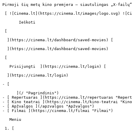
Pirmoji šių metų kino premjera – siautulingas „X-failų“ ir Indianos Džounso lydinys iš Irano - cinema.lt                            Ieškoti     

 [ ![Cinema.lt](https://cinema.lt/images/logo.svg) ![Cinema.lt](https://cinema.lt/images/favicon.svg) ](https://cinema.lt "Cinema.lt")

       Ieškoti     

 [  

  ](https://cinema.lt/dashboard/saved-movies) [  

  ](https://cinema.lt/dashboard/saved-movies)

 [  

   Prisijungti  ](https://cinema.lt/login) [  

  ](https://cinema.lt/login) 

- [  

      ](/ "Pagrindinis")
- [ Repertuaras ](https://cinema.lt/repertuaras "Repertuaras")
- [ Kino teatrai ](https://cinema.lt/kino-teatrai "Kino teatrai")
- [ Apžvalgos ](/apzvalgos "Apžvalgos")
- [ Filmai ](https://cinema.lt/filmai "Filmai")

   Meniu   

 1. [ 

      cinema.lt  ](/)
2. [  Naujienos  ](https://cinema.lt/naujienos)
3. Pirmoji šių metų kino premjera – siautulingas „X-failų“ ir Indianos Džounso lydinys iš Irano

Pirmoji šių metų kino premjera – siautulingas „X-failų“ ir Indianos Džounso lydinys iš Irano
============================================================================================

 Kažkas tarp Quentino Tarantino ir Davido Lyncho. Taip apie stilingą iranietišką filmą „Drakonas atvyksta!" sako kino kritikai, tačiau čia pat priduria, jog ši mistiška istorija yra „kažkas žymiai daugiau" ir nepanaši į nieką, kas iki šiol buvo sukurta Irane. Vieno iš originaliausių praėjusių metų filmų premjera Lietuvoje - sausio 6 dieną. Berlyno kino festivalį sužavėjęs filmas žiūrovus nukelia į 1965-ųjų Iraną, atokią dykumą, kur smėlyje įstrigusiame laive keistomis aplinkybėmis nusižudo politinis kalinys.

Tirti bylos oranžiniu „Chevrolet Impala" atvyksta detektyvas, geologas ir hipis garso režisierius. Greitai trijulė pakliūva į pasaulį, kur realybė maišosi su sapnais, mistika su haliucinacijomis, o konspiracijos teorijos su vietinių gyventojų kalbomis apie drakoną, kuris tūno giliai po žeme.

Elektroninės muzikos lydimas vizualus filmas maišo skirtingas nuotaikas ir žanrus. Detektyvą keičia trileris, trilerį - drama, o vaidybą - „mockumentary". Šalia etnografinių motyvų atsiranda stilingų džentelmenų, o šalia vintažo - šiuolaikinių detalių.

„Supratau, kad vienu žanru istorijos nepapasakosiu, kad tai - nuobodu. Pagalvojau, o kas būtų, jei sudėčiau mokslinę fantastiką, paranoją ir „X-failus" su privačiu sekliu Filipu Marlou, Žiuliu Vernu, Tintinu ir Indiana Džounsu, o tada dar įmaišyčiau Irano kino ir vietinių spalvų?", - apie filmo idėją pasakoja režisierius Mani Haghighi.

Kūrėjas prisipažįsta, jog pirminė idėja sukurti „Drakonas atvyksta!" kilo prieš dvidešimt metų, kai laukdamas eilėje pas kirpėją skaitė laikraštį, kuriame buvo rašoma apie kapinėse rastą didelę, genetiškai modifikuotą gyvatę.

„Didelė gyvatė kapinėse - štai kur prasidėjo mano istorija. Paklausiau savęs, o kas atsitinka, kai ta gyvatė pajuda? Kodėl ji galėtų judėti? Kuo ji minta? Paleidau savo fantaziją darbuotis", - atsimena kūrėjas.

Šiuo metu režisierius M. Haghighi, pasak kino kritikų, yra vienas iš inovatyviausių ir įdomiausių kino balsų Irane. Jų nuomone, naujausias autoriaus filmas išsprūsta iš bet kokių apibrėžimų ir sulaužo ne vieną stereotipą apie iranietišką kiną, kuris daugumai žiūrovų asocijuojasi su lėtais, meditatyviais ir socialines problemas gvildenančiais filmais.

„Šis filmas - tai politinė alegorija, kuri čia pat virsta „film-noir", siaubo, mistikos ir hibridinės dokumentikos žanro reginiu", - teigia Nicholas Bell, portalo „Ioncinema" kino apžvalgininkas.

Už drąsius sprendimus kino kritikai giria ne tik režisierių, tačiau ir išdegusią dykumą puikiai užfiksavusį operatorių, hipnotizuojantį apleisto laisvo interjerą sukūrusį filmo dailininką ir tradicinę muziką su pulsuojančiais šiuolaikiniais ritmais originaliai suliejusį kompozitorių.

 Dalintis

 [ ![Facebook