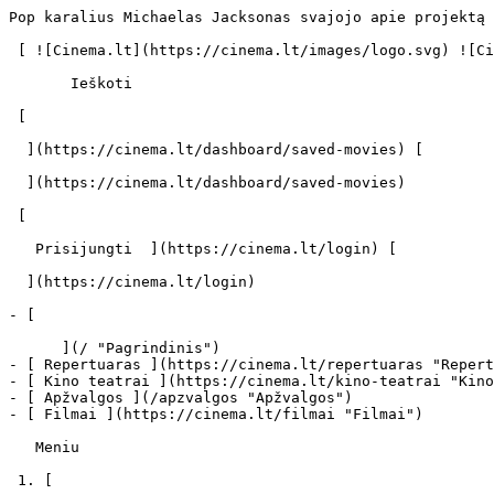
Pop karalius Michaelas Jacksonas svajojo apie projektą su „Cirque du Soleil“ - cinema.lt                            Ieškoti     

 [ ![Cinema.lt](https://cinema.lt/images/logo.svg) ![Cinema.lt](https://cinema.lt/images/favicon.svg) ](https://cinema.lt "Cinema.lt")

       Ieškoti     

 [  

  ](https://cinema.lt/dashboard/saved-movies) [  

  ](https://cinema.lt/dashboard/saved-movies)

 [  

   Prisijungti  ](https://cinema.lt/login) [  

  ](https://cinema.lt/login) 

- [  

      ](/ "Pagrindinis")
- [ Repertuaras ](https://cinema.lt/repertuaras "Repertuaras")
- [ Kino teatrai ](https://cinema.lt/kino-teatrai "Kino teatrai")
- [ Apžvalgos ](/apzvalgos "Apžvalgos")
- [ Filmai ](https://cinema.lt/filmai "Filmai")

   Meniu   

 1. [ 

      cinema.lt  ](/)
2. [  Naujienos  ](https://cinema.lt/naujienos)
3. Pop karalius Michaelas Jacksonas svajojo apie projektą su „Cirque du Soleil“

Pop karalius Michaelas Jacksonas svajojo apie projektą su „Cirque du Soleil“
============================================================================

Garsiausias pasaulio dainininkas, sukėlęs šokio ir muzikos revoliuciją, pop karaliaus vardą iškovojęs Michaelas Jacksonas, garsėjęs savita filosofija ir meile muzikai visuomet buvo aistringas „Cirque du Soleil" gerbėjas. Žavėjęsis Kanados cirko pasirodymais muzikantas ilgus metus svajojo apie bendrą jo ir „Cirque du Soleil" projektą. Deja, įgyvendinti savo svajonės nebespėjo...

Po muzikanto mirties 2009-aisiais, „Cirque du Soleil", šiuo metu pasaulyje pristatantis per dvidešimt skirtingų pasirodymų, nusprendė, jog nepavykus bendram jųdviejų projektui privalo atiduoti duoklę M. Jacksonui. Būtent todėl gimė pop karaliui skirtas pasaulinis pasirodymų turas „Michael Jackson: The Immortal World Tour", paremtas pop karaliaus kūryba. Cirko trupės artistai šį pasirodymą vadina jų, kaip dainininko talento gerbėjų, dovana M.Jacksonui ir malonumu savo sielai.

Didžiąją dalį šio pasirodymo artistų sudaro „Cirque du Soleil" trupės nariai, prie kurių prisijungė kviestiniai muzikantai, aktoriai bei ilgus metus su M.Jacksonu gastroliavusios trupės nariai. Pasirodymo režisierius Jamie Kingas 1992-1994 metais buvo pagrindiniu koncertinio turo „Dangerous" šokėju; muzikos režisierius Gregas Phillinganesas dirbo ties dauguma muzikanto albumų, o garsus Niujorko dizaineris Zaldy Goco kūrė kostiumus taip ir neįvykusiam paskutiniam pop karaliaus projektui „This is it".

„The Immortal" - tai „Cirque du Soleil" M.Jacksonui sukurtas pasaulis, kuriame vyrauja jo muzika, šokiai ir filosofija, persipinanti su stulbinančiais akrobatiniais Kanados cirko trupės pasirodymais. Penkis mėnesius aktyviai kurtas pasirodymas šiuo metu rodomas Europos arenų scenose. Gaila, be paties pop karaliaus...

Ilgametis M. Jacksono choreografas Travisas Payne pripažįsta, jog sudėtingiausia užduotis buvo sukurti šou be Michaelo. „Kurdamas pasirodymą dirbau taip, lyg Michaelas stovėtų man už nugaros ir viską stebėtų", - pasakojo choreografas. Šokėjų ir artistų trupė - išties tarptautinė: čia petys petin šoka japonai ir prancūzai, amerikiečiai ir rusai, kai kurie dėl kalbos barjero nesupranta vienas kito, tačiau sinchroniškai juda kartu. Juos vienija meilė Michaelo Jacksono sukurtam pasauliui ir jo kūrybai.

Pasirodymo veiksmas vyksta dainininko rančoje „Neverland", o įspūdingiausi pasirodymo numeriai atliekami skambant tokiems hitams kaip „They Don't Care About Us", „Thriller" ir „Smooth Criminal".

Panašu, jog „Cirque du Soleil" dėka žmonės tampa laimingesni. Išpildžiusi ilgametę Michaelo Jacksono svajonę cirko trupė ėmėsi pildyti režisieriaus ir prodiuserio Jameso Camerono troškimą įspūdingus cirko pasirodymus perteikti kine.

Mia (Eica Linz) ir Oro akrobatas (Igor Zaripov) - du išskirti įsimylėjėliai, bandantys susibėgti draugėn, skrosdami neįtikėtiną muzikos, cirko šou, akrobatikos, keturių stichijų ir neįtikėtinų pasirodymų pasaulį, visu savo grožiu atsiveriantį tiesiai prieš žiūrovo akis. Nepamirštamas emocijas 3D formatu dovanojantis „Cirque du Soleil" pasirodymas Lietuvos kine žibės nuo gruodžio 28 dienos.

 Dalintis

 [ ![Facebook](https://cinema.lt/images/socials/facebook_icon.svg) ](https://www.facebook.com/sharer/sharer.php?u=https%3A%2F%2Fcinema.lt%2Fnaujienos%2Fpop-karalius-michaelas-jacksonas-svajojo-apie-projekta-su-cirq