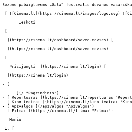
Sezono pabaigtuvėms „Gala“ festivalis dovanos vasariškai „išprotėjusių“ juostų rinkinį - cinema.lt                            Ieškoti     

 [ ![Cinema.lt](https://cinema.lt/images/logo.svg) ![Cinema.lt](https://cinema.lt/images/favicon.svg) ](https://cinema.lt "Cinema.lt")

       Ieškoti     

 [  

  ](https://cinema.lt/dashboard/saved-movies) [  

  ](https://cinema.lt/dashboard/saved-movies)

 [  

   Prisijungti  ](https://cinema.lt/login) [  

  ](https://cinema.lt/login) 

- [  

      ](/ "Pagrindinis")
- [ Repertuaras ](https://cinema.lt/repertuaras "Repertuaras")
- [ Kino teatrai ](https://cinema.lt/kino-teatrai "Kino teatrai")
- [ Apžvalgos ](/apzvalgos "Apžvalgos")
- [ Filmai ](https://cinema.lt/filmai "Filmai")

   Meniu   

 1. [ 

      cinema.lt  ](/)
2. [  Naujienos  ](https://cinema.lt/naujienos)
3. Sezono pabaigtuvėms „Gala“ festivalis dovanos vasariškai „išprotėjusių“ juostų rinkinį

Sezono pabaigtuvėms „Gala“ festivalis dovanos vasariškai „išprotėjusių“ juostų rinkinį
======================================================================================

Trys rytietiško kino perlai, originali prancūziško komikso ekranizacija bei juodo humoro kupina amerikiečių komedija – tokį margą rinkinį karštų vasariškų juostų žiūrovams dovanoja nekomercinis kino festivalis „Gala“, šį mėnesį baigiantis antrąjį savo sezoną.

Birželio 5-11 dienomis „Gala” festivalis pakvies Vilniaus, Kauno ir Panevėžio kino gurmanus paskutiniesiems šį sezoną seansams kino teatruose, kuriuose parodys penkis filmus iš Honkongo, Japonijos, Palestinos, Prancūzijos ir JAV.

„Vasarą ir atostogas pasitinkame su gera nuotaika ir optimizmu – sezonas buvo turtingas filmais. Giedri įspūdžiai atsispindi ir šio mėnesio juostose, kuriose bus humoro, įspūdingų vaizdų ir romantiškų jausmų“, – sako „Gala“ festivalio direktorius Vaidas Stackevičius.

Pasak jo, daugelis birželio repertuaro filmų alsuoja vasaros kvaituliu: čia žiūrovai ras nepiktybiškai kuoktelėjusių personažų – nuo žavių didvyrių ir keistų policininkų iki eilinių žmonių, susiduriančių su neeilinėmis problemomis, kurios sprendžiamos originaliais būdais.

Vienas įdomiausių „Gala“ rinkinio filmų – kriminalinis trileris „Išprotėjęs detektyvas“ – nuvalkiotą detektyvo žanrą nušviečia naujoje šviesoje. Situacijos ir personažai čia gyvesni, šmaikštesni ir originalesni nei Holivudo ekranuose. Dviejų talentingų Honkongo režisierių darbas, kritikų teigimu, iškelia žanro kartelę į aukštumas.

Pagrindinis filmo herojus – senas šizofreniško būdo policininkas, besinaudojantis gebėjimu kiaurai permatyti žmogaus dvasią. Pensininko ramybę sugriauna jaunas kolega ir įsuka jį į keistų nutikimų ir poelgių virtinę, kurioje susimaišo realybė ir iliuzijos. Nors juosta kupina kriminalinio veiksmo, joje pilna komiškumo, šmaikščių situacijų ir dialogų. „Išprotėjęs detektyvas“ su ovacijomis buvo sutiktas Venecijoje, Honkongo kino festivaliuose, Azijos kino apdovanojimuose.

Subtilia ramybe ir kartu žmogiškais skauduliais dvelkia netikėtas Palestinos, Tuniso ir Olandijos kino projektas „Lailos gimtadienis“. Tai nepretenzingas, bet itin jautrus ir subtilus pasakojimas apie eilinius žmones, jų gyvenimą, kasdienius potyrius karo bei konfliktų nuolat siaubiamoje Palestinoje. Filme vaizduojama viena buvusio teisėjo, priversto tapti taksistu, darbo diena – ji chaotiška ir kupina įvykių, trukdančių pasirūpinti dovanomis dukrai septintojo jos gimtadienio proga.

Nors „Lailos gimtadienis“ kalba apie skaudžias temas, filme nėra moralizavimo ar išankstinių nusistatymų, čia vaizduojamose situacijose yra ir nemažai komiškų momentų. Juosta šiemetiniame Irano Fajr kino festivalyje laimėjo garbingą Mustafa Akkad prizą, buvo rodoma Toronto, Sen Sebastijano, Tokijo, Londono ir kituose festivaliuose.

Tiems, kurie mėgsta mistiką, vaiduoklius ir šiurpesnius įspūdžius, „Gala” pateikė žymaus japonų režisieriaus Hideo Nakata, išgarsėjusio kultine trilogija „Skambutis“, naują juostą „Kaidan“. Ši romantinė siaubo drama nukelia 