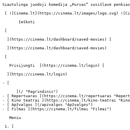
Siautulinga juodoji komedija „Purvas“ susišlavė penkias Britų nepriklausomo kino apdovanojimų nominacijas - cinema.lt                            Ieškoti     

 [ ![Cinema.lt](https://cinema.lt/images/logo.svg) ![Cinema.lt](https://cinema.lt/images/favicon.svg) ](https://cinema.lt "Cinema.lt")

       Ieškoti     

 [  

  ](https://cinema.lt/dashboard/saved-movies) [  

  ](https://cinema.lt/dashboard/saved-movies)

 [  

   Prisijungti  ](https://cinema.lt/login) [  

  ](https://cinema.lt/login) 

- [  

      ](/ "Pagrindinis")
- [ Repertuaras ](https://cinema.lt/repertuaras "Repertuaras")
- [ Kino teatrai ](https://cinema.lt/kino-teatrai "Kino teatrai")
- [ Apžvalgos ](/apzvalgos "Apžvalgos")
- [ Filmai ](https://cinema.lt/filmai "Filmai")

   Meniu   

 1. [ 

      cinema.lt  ](/)
2. [  Naujienos  ](https://cinema.lt/naujienos)
3. Siautulinga juodoji komedija „Purvas“ susišlavė penkias Britų nepriklausomo kino apdovanojimų nominacijas

Siautulinga juodoji komedija „Purvas“ susišlavė penkias Britų nepriklausomo kino apdovanojimų nominacijas
=========================================================================================================

Londone buvo paskelbti Britų Nepriklausomo kino apdovanojimų nominantai (angl. BIFA, British Independent Film Awards). Jungtinėje Karalystėje šie apdovanojimai laikomi vienais pagrindinių metų kino įvykių ir svarba nusileidžia tik Britų akademijos kino ir televizijos apdovanojimams (angl. BAFTA, The British Academy of Film and Television Arts Award).

Britų Nepriklausomo kino apdovanojimų nominantais triumfatoriais tapo Davido MacKenzie kalėjimo drama „Starred Up", susižėrusi aštuonias nominacijas bei septyniomis besidžiaugianti Clio Barnardo filmas „The Selfish Giant". Po penkias pasidalijo Hanifo Kureishi juosta „Le Week-end" bei Jono S Bairdo juodojo humoro komedija „Purvas" (angl. „Filth").

Pastarasis, pagal „Traukinių žymėjimo" autoriaus Irvine Welsh romaną sukurtas filmas, pelnė geriausio režisieriaus (Jon S Baird), geriausio antrojo plano aktoriaus (Eddie Marsan) ir aktorės (Shirley Henderson), geriausios filmo gamybos bei geriausio pagrindinio vaidmens atlikėjo (James McAvoy) nominacijas.

Neįtikėtinus rezultatus gimtojoje Anglijoje pademonstravęs „Purvas", kritikų teigimu, tapo geriausiu aktoriaus James McAvoy karjeros vaidmeniu bei atvėrė naujus jo galimybių horizontus. Analitikai teigia, jog vyras turi visas galimybes stoti į kovą dėl Oskaro, o „Purvą" neretai pavadina siautulingiausiu metų filmu, peržengiančiu visus tabu bei galinčiu susišluoti įtakingiausius Europos kino apdovanojimus. „Manėte, jog „Traukinių žymėjimas" - skrupulų nepaisantis, drąsus filmas? Juk dar nematėte „Purvo"!", - filmą vertina leidinys „The Sun", linkintis jam sėkmės kovoje dėl statulėlių. BIFA laureatai paaiškės gruodžio 8-ąją įvyksiančioje apdovanojimų ceremonijoje Londone, kurią ves aktorius Jamesas Nesbittas.

Pagrindinis filmo „Purvas" veikėjas Briusas Robertsonas (akt. James McAvoy) - psichiškai nestabilus alkoholikas, narkomanas, rasistas ir iškrypėlis, kenčiantis nuo nesibaigiančių haliucinacijų, egzemos ant lytinių organų, seksualinės priklausomybės bei dievinantis žeminti kolegas. Kas šis vyras? Iki kaulų smegenų korumpuotas ir savimi patenkintas Edinburgo policijos pareigūnas, valstybės tarnybai spjaunantis tiesiai į veidą!

 Didžiuodamasis niekšinga savo prigimtimi Briusas prievartauja nepilnametes, kenčia nuo jame gyvenančio kaspinuočio nuotaikų kaitos ir tiria įtartina žmogžudystę. Deja, tir