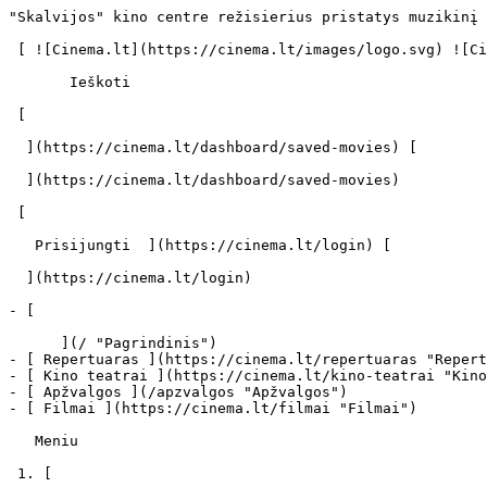
"Skalvijos" kino centre režisierius pristatys muzikinį filmą „Voluptas dolendi. Caravaggio gestai“ - cinema.lt                            Ieškoti     

 [ ![Cinema.lt](https://cinema.lt/images/logo.svg) ![Cinema.lt](https://cinema.lt/images/favicon.svg) ](https://cinema.lt "Cinema.lt")

       Ieškoti     

 [  

  ](https://cinema.lt/dashboard/saved-movies) [  

  ](https://cinema.lt/dashboard/saved-movies)

 [  

   Prisijungti  ](https://cinema.lt/login) [  

  ](https://cinema.lt/login) 

- [  

      ](/ "Pagrindinis")
- [ Repertuaras ](https://cinema.lt/repertuaras "Repertuaras")
- [ Kino teatrai ](https://cinema.lt/kino-teatrai "Kino teatrai")
- [ Apžvalgos ](/apzvalgos "Apžvalgos")
- [ Filmai ](https://cinema.lt/filmai "Filmai")

   Meniu   

 1. [ 

      cinema.lt  ](/)
2. [  Naujienos  ](https://cinema.lt/naujienos)
3. "Skalvijos" kino centre režisierius pristatys muzikinį filmą „Voluptas dolendi. Caravaggio gestai“

"Skalvijos" kino centre režisierius pristatys muzikinį filmą „Voluptas dolendi. Caravaggio gestai“
==================================================================================================

Lapkričio 17, 18 d. – 17 val. "Skalvijos" kino centre bus parodytas italų režisieriaus muzikinis filmas „Voluptas dolendi. Caravaggio gestai“ („Voluptas dolendi. I gesti del Caravaggio“, muzikinė drama, italų, lotynų k., liet. subt., Italija, 2008, 58 min.). Filmą pristatys režisierius.

Režisierius: Francesco Vitali

Filmo aktoriai: šokėja Deda Cristina Colonna, arfininkė Mara Galassi

Šis kūrinys – ne teatro pjesė, perkelta į kiną, tai ne dokumentika, ne muzikinis filmas ir net ne baletas. Filmo scenarijus grįstas ne mūsų laikais parašytu tekstu, – kaip ir spektaklio, pagal kurio motyvus šis sukurtas. Jį sudaro dėliojami tarsi skaidrės paveikslai, o perpinant juos citatomis iš senovinių kūrinių, pasiekiama, kad judesys, spalvos, šviesos, garsai ir žodžiai susilietų į vientisą pasakojimą.

Tarp daugybės Italijos baroko genijaus Michelangelo Merisi da Caravaggio kūrybai skirtos produkcijos ir renginių, aprėpiančių kone visus įmanomus jo tapybos palikimo aspektus (net ir mažiau svarbius ar visai netikėtus), šis filmas labai reikšmingas. Šįsyk paliekant nuošalyje skandalingus menininko biografijos faktus, žiūrovui iš vidaus atskleidžiamas paties dailininko žvilgsnis, tarsi įgarsintoje fotografijoje ir judesyje fiksuojantis kasdienį to meto gyvenimą, kuris ne taip smarkiai skiriasi ir nuo mūsiškio.

Filmą pristato nacionalinė programa „Vilnius – Europos kultūros sostinė 2009“ ir „Baroko dialogai“. Specialia baroko menų – architektūros, muzikos, teatro, literatūros bei šokio –programa siekiama aktualiai pristatyti ir šiuolaikiškai interpretuoti Europos baroko meninį palikimą. Rengėjai – viešoji įstaiga „Banchetto musicale“ir Marco Fodellos fondas.

Įėjimas nemokamas.

 Dalintis

 [ ![Facebook](https://cinema.lt/images/socials/facebook_icon.svg) ](https://www.facebook.com/sharer/sharer.php?u=https%3A%2F%2Fcinema.lt%2Fnaujienos%2Fskalvijos-kino-centre-rezisierius-pristatys-muzikini-filma-voluptas-dolendi-caravaggio-gestai)[ ![Messenger](https://cinema.lt/images/socials/messenger_icon.svg) ](https://www.facebook.com/dialog/send?link=https%3A%2F%2Fcinema.lt%2Fnaujienos%2Fskalvijos-kino-centre-rezisierius-pristatys-muzikini-filma-voluptas-dolendi-caravaggio-gestai&redirect_uri=https%3A%2F%2Fcinema.lt%2Fnaujienos%2Fskalvijos-kino-centre-rezisierius-pristatys-muzikini-filma-voluptas-dolendi-caravaggio-gestai)[ ![LinkedIn](https://cinema.lt/images/socials/linkedin_icon.svg) ](https://www.linkedin.com/sharing/share-offsite/?url=https%3A%2F%2Fcinema.lt%2Fnaujienos%2Fskalvijos-kino-centre-rezisi