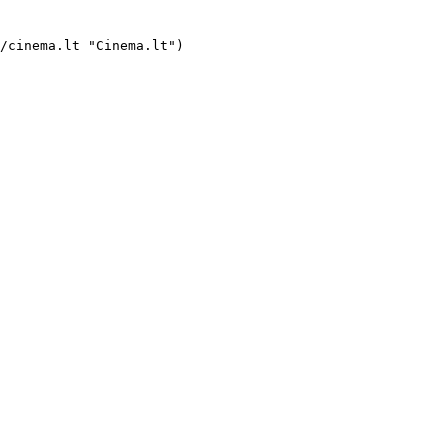
a 

    ####  Supergirl 

     ](https://cinema.lt/filmai/supermergina#movie-title "Supermergina")
- ![](https://cinema.lt/images/bookmarks/bookmark.svg)   

     [    ![Atspind