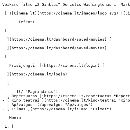
Veiksmo filme „2 Ginklai“ Denzelis Washingtonas ir Markas Wahlbergas spruks ir nuo mafijos, ir nuo teisėsaugos - cinema.lt                            Ieškoti     

 [ ![Cinema.lt](https://cinema.lt/images/logo.svg) ![Cinema.lt](https://cinema.lt/images/favicon.svg) ](https://cinema.lt "Cinema.lt")

       Ieškoti     

 [  

  ](https://cinema.lt/dashboard/saved-movies) [  

  ](https://cinema.lt/dashboard/saved-movies)

 [  

   Prisijungti  ](https://cinema.lt/login) [  

  ](https://cinema.lt/login) 

- [  

      ](/ "Pagrindinis")
- [ Repertuaras ](https://cinema.lt/repertuaras "Repertuaras")
- [ Kino teatrai ](https://cinema.lt/kino-teatrai "Kino teatrai")
- [ Apžvalgos ](/apzvalgos "Apžvalgos")
- [ Filmai ](https://cinema.lt/filmai "Filmai")

   Meniu   

 1. [ 

      cinema.lt  ](/)
2. [  Naujienos  ](https://cinema.lt/naujienos)
3. Veiksmo filme „2 Ginklai“ Denzelis Washingtonas ir Markas Wahlbergas spruks ir nuo mafijos, ir nuo teisėsaugos

Veiksmo filme „2 Ginklai“ Denzelis Washingtonas ir Markas Wahlbergas spruks ir nuo mafijos, ir nuo teisėsaugos
==============================================================================================================

Šią vasarą kino teatruose netrūksta veiksmo, tačiau humoru paskanintų šaudynių, nusikaltėlių gaudynių ir kontrabandininkų kovų tikrai negali būti per daug, ypač jei filme pasirodo tokie aktoriai kaip Denzelis Washingtonas ir Markas Wahlbergas. Jau rugpjūčio 30 dieną Lietuvos žiūrovai galės išvysti naujausią Islandijos kino kūrėjo Baltasaro Kormakuro darbą „2 Ginklai" (angl. „2 Guns").

Filme pasakojama apie nepavydėtiną situaciją, į kurią pakliūna Robertas Trenčas (akt. D.Washingtonas) ir Maiklas Stigmanas (akt. M.Wahlbergas). Pirmasis - po priedanga dirbantis specialusis Kovos su narkotikais skyriaus agentas, o antrasis - apie kolegos tikrąją tapatybė ničnieko nenumanantis buvęs jūrų pėstininkas ir tokią pat misiją gavęs operatyvininkas. Abiejų jų užduotis - infiltruotis į milžiniškus pinigus valdančio narkotikų kartelio veiklą. Tačiau vienos stambios operacijos metu aplinkybės Maiklui ir Robertui pakiša koja ir galiausiai paaiškėja, kad dabar juos vaikosi ne tik mafija, bet ir jų pačių kolegos, mat vadovybė išsigąsta nepalankios istorijos viešumo.

Netvirta vyrų sąjunga tampa vienintele galimybe jiems išsigelbėti, o pasitikėti Robertas ir Maiklas gali tik vienas kitu. Priešingu atveju jų laukia liūdnas likimas - arba dienos kalėjime, arba amžinas poilsis po žeme, kur juos svajoja pakišti blogiukai.

Charizmatiškas D.Washingtono ir M.Wahlbergo duetas ne tik puikiai tvarkosi su įspūdingomis kovos scenomis, bet ir prisotina filmą šmaikščių replikų. Milijonai dolerių, sprogstantys automobiliai ir pašėlusios gaudynės leis mėgautis veiksmo filmu nuo pirmųjų akimirkų iki pat jo pabaigos.

Filmo „2 Ginklai" režisierius B.Kormakuras anksčiau jau yra darbavęsis su M.Wahlbergu - aktorius filmavosi jo filme „Kontrabanda" 2012-aisiais. Taip pat kino kūrėjas yra nufilmavęs tokias juostas kaip „Įkvėpimas" (angl. „Inhale"), „Trumpa kelionė į dangų" (angl. „A Little Trip to Heaven") ir „101 Reikjavikas" (angl. „101 Reykjavik"). Filmas „2 Ginklai" buvo kuriamas pagal populiarią to paties pavadinimo komiksų seriją.

Veiksmo ir šmaikščių juokų kupino kriminalinio trilerio „2 Ginklai" premjera Lietuvoje - jau rugpjūčio 30 dieną.

 Dalintis

 [ ![Facebook](https://cinema.lt/images/social