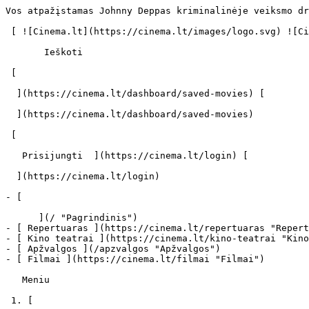
Vos atpažįstamas Johnny Deppas kriminalinėje veiksmo dramoje „Juodosios mišios“ įkūnijo legendinį Bostono gangsterį - cinema.lt                            Ieškoti     

 [ ![Cinema.lt](https://cinema.lt/images/logo.svg) ![Cinema.lt](https://cinema.lt/images/favicon.svg) ](https://cinema.lt "Cinema.lt")

       Ieškoti     

 [  

  ](https://cinema.lt/dashboard/saved-movies) [  

  ](https://cinema.lt/dashboard/saved-movies)

 [  

   Prisijungti  ](https://cinema.lt/login) [  

  ](https://cinema.lt/login) 

- [  

      ](/ "Pagrindinis")
- [ Repertuaras ](https://cinema.lt/repertuaras "Repertuaras")
- [ Kino teatrai ](https://cinema.lt/kino-teatrai "Kino teatrai")
- [ Apžvalgos ](/apzvalgos "Apžvalgos")
- [ Filmai ](https://cinema.lt/filmai "Filmai")

   Meniu   

 1. [ 

      cinema.lt  ](/)
2. [  Naujienos  ](https://cinema.lt/naujienos)
3. Vos atpažįstamas Johnny Deppas kriminalinėje veiksmo dramoje „Juodosios mišios“ įkūnijo legendinį Bostono gangsterį

Vos atpažįstamas Johnny Deppas kriminalinėje veiksmo dramoje „Juodosios mišios“ įkūnijo legendinį Bostono gangsterį
===================================================================================================================

 Spalio pradžioje Lietuvą pasieksianti kriminalinė veiksmo drama „Juodosios mišios" - vienas tų filmų, kuriuos šį rudenį pamatyti yra tiesiog privalu. Pagal tikrą istoriją sukurtame filme pasakojama legendinio JAV nusikaltėlio, žudiko ir mafijos vadeivos Jameso „Whitey" Bulgerio istorija. Iš smulkaus niekšelio vienu įtakingiausių nusikalstamo pasaulių personų virtusį vyrą filme „Juodosios mišios" įkūnijo šiam vaidmeniui persimainęs Johnny Deppas.Rinkdamas aktorius juostai „Juodosios mišios" režisierius Scottas Cooperis padirbėjo iš širdies - viename filme retai pasirodo toks gausus puikiai kritikų vertinamų Holivudo žvaigždžių būrys. Į aštuntojo dešimtmečio kriminalinę istoriją be J.Deppo taip pat leidosi Kevinas Baconas, Benedictas Cumberbatchas, Joelis Edgertonas, Sienna Miller ir Dakota Johnson.

Filmo „Juodosios mišios" scenarijus buvo kuriamas pagal 2001-aisiais žurnalistų Dicko Lehro ir Gerardo O'Neillo išpublikuotą tikrais faktais ir žurnalistiniais tyrimais paremtą J.Bulgerio biografiją. Šis, vienas nuožmiausių ir galingiausių gangsterių Bostono istorijoje sugebėjo nuo Federalinių tyrimų biuro (FTB) slapstytis net 12 metų ir iki 2011-aisiais įvykusio jo suėmimo buvo antrasis žmogus FTB ieškomiausių asmenų sąraše po Osamos bin Ladeno.

Garsus nusikaltėlis, kuriam dabar 85-eri, 2013-aisiais buvo nuteistas dusyk kalėti iki gyvos galvos pridedant dar penkerius metus - kad J.Bulgeris niekuomet nebegalėtų gyventi šioje grotų pusėje. Vyro sąskaitoje - įspūdingas kriminalinis rinkinys: dešimtys nužudymų, sąmokslavimas, nelegalus šaunamųjų ginklų laikymas, pinigų plovimas, reketavimas, plėšimas ir narkotikų platinimas.

Viena labiausiai neįtikėtinų šios istorijos detalių ta, į nešvarius J.Bulgerio ir jo pakalikų darbelius buvo žiūrima pro pirštus ypač ilgai. Taip nutiko dėl to, kad aštuntajame dešimtmetyje FTB patys leidosi į sąmokslą su šiuo vyru, norėdami atsikratyti italų mafijos gaujos ir taip prisidėjo prie neįtikėtinos tolimesnės jo nusikalstamos karjeros. Teisėsaugos ir gangsterio bendradarbiavimas ilgainiui pašlijo, bet J.Bulgerio reputacijos išsaugojimu ilgai rūpinosi jo brolis Williamas Michaelas Bulgeris, ilgus metus buvęs Masačusetso val