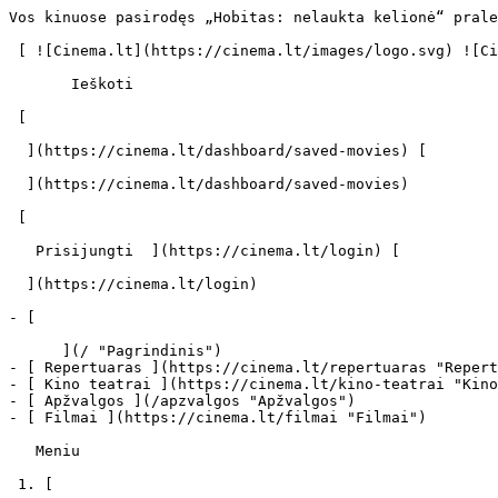
Vos kinuose pasirodęs „Hobitas: nelaukta kelionė“ pralenkė „Žiedų valdovo“ trilogijos filmus - cinema.lt                            Ieškoti     

 [ ![Cinema.lt](https://cinema.lt/images/logo.svg) ![Cinema.lt](https://cinema.lt/images/favicon.svg) ](https://cinema.lt "Cinema.lt")

       Ieškoti     

 [  

  ](https://cinema.lt/dashboard/saved-movies) [  

  ](https://cinema.lt/dashboard/saved-movies)

 [  

   Prisijungti  ](https://cinema.lt/login) [  

  ](https://cinema.lt/login) 

- [  

      ](/ "Pagrindinis")
- [ Repertuaras ](https://cinema.lt/repertuaras "Repertuaras")
- [ Kino teatrai ](https://cinema.lt/kino-teatrai "Kino teatrai")
- [ Apžvalgos ](/apzvalgos "Apžvalgos")
- [ Filmai ](https://cinema.lt/filmai "Filmai")

   Meniu   

 1. [ 

      cinema.lt  ](/)
2. [  Naujienos  ](https://cinema.lt/naujienos)
3. Vos kinuose pasirodęs „Hobitas: nelaukta kelionė“ pralenkė „Žiedų valdovo“ trilogijos filmus

 Vos kinuose pasirodęs „Hobitas: nelaukta kelionė“ pralenkė „Žiedų valdovo“ trilogijos filmus
=============================================================================================

Pirmasis naujojo Peterio Jacksono epo „Hobitas: nelaukta kelionė" savaitgalis Lietuvos ir pasaulio kino teatruose buvo stulbinamai sėkmingas. Išsiilgę nepakartojamų nuotykių „Žiedų valdovo" kino trilogijos ir Johno Ronaldo Reuelio Tolkieno kūrybos gerbėjai plūste plūdo stebėti naujosios istorijos pradžios. Itin lauktas filmas kaip mat šovė į pirmąją žiūrimiausių filmų eilutę.

Nors „Hobitas: nelaukta kelionė" yra naujosios, dar nematytos P.Jacksono kuriamos „Hobito" trilogijos pirmoji dalis, režisieriaus darbus ir J.R.R.Tolkieno romanus pamilę žiūrovai gausiai keliavo vertinti naują trilogiją pristačiusio filmo. Šį savaitgalį pasižiūrėti būtent šios juostos į Lietuvos kino teatrus atkeliavo apie 20 tūkst. žmonių, o filmo „Hobitas: nelaukta kelionė" savaitgalio pajamos šalyje beveik siekė 350 tūkst. Lt ribą.

Įskaičius ketvirtadienį vykusių išankstinių filmo seansų rezultatą, pagal premjerinio savaitgalio lankomumą naujoji juosta aplenkė tokius kino hitus kaip paskutinysis filmas apie Harį Poterį „Haris Poteris ir Mirties relikvijos. 2 dalis" bei visus „Žiedų valdovo" trilogijos filmus.

Kaip pranešė kompanija „Warner Bros.", „Hobitas: nelaukta kelionė" mušė rekordus viso pasaulio kino teatruose, į kuriuos viliojo ne tik meistriškas ir neįtikėtinai vaizdingas P.Jacksono bei jo komandos sukurtas pasakojimas, bet ir naujoji HFR 3D technologija.

Visame pasaulyje per pirmąjį savaitgalį kino teatruose „Hobitas: nelaukta kelionė" surinko apie 223 mln. JAV dolerių ir užtikrintai tapo žiūrimiausiu gruodžio debiutantu per visą kino istoriją. Šį savaitgalį filmas startavo 56-iose skirtingose rinkose, laukiama dar vieno žiūrimumo šuolio, kai juosta bus pristatyta tokiose šalyse kaip Australija, Rusija ir Kinija.

„Tai buvo ilga kompanijos „New Line" ir partnerių kelionė. Daug dirbome, kad paverstume „Hobito" trilogiją realybe. Esame laimingi galėdami tęsti kelią, kurį su P.Jacksonu pradėjome kurdami „Žiedų valdovo" filmus", - sakė kino komapnijos „New Line Cinema" prezidentas Toby Emmerichas.

„Turint omeny artėjančias žiemos šventes, filmo startas tiesiog grandiozinis. Šiuo metų laiku kinuose didžiulė konkurencija, tad esame laimingi, kad „Hobitas: nelaukta kelionė" buvo taip šiltai sutiktas visur, kur buvo rodytas", - kalbėjo vienas „Warner Bros. Pictures" platinimo vadovų Danas Fellmanas. „Ši užburianti kelionė įkvėpė ir sužavėjo aistringus viso pasaulio gerbėjus, kurie su nekantrumu laukė sugrįžimo į Viduržemę, troško vėl susitikti su Bilbu, Gendalfu ir pamatyti nykštukus. Įspūdingi skaičiai - tik įrodymas, kad šis nuotykis yra universalus ir jis vilioja žmones visame pasaulyje", - pridūrė „Warner Bros. Pictures" tarptautinio platinimo vadovė Veronika Kwan Va