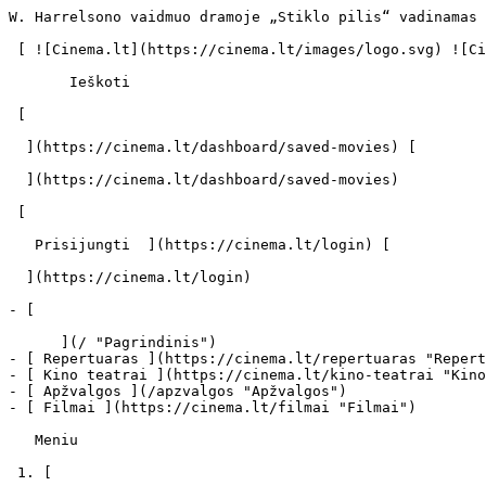
W. Harrelsono vaidmuo dramoje „Stiklo pilis“ vadinamas geriausiu karjeroje: koks buvo žudiko sūnaus kelias į šlovę? - cinema.lt                            Ieškoti     

 [ ![Cinema.lt](https://cinema.lt/images/logo.svg) ![Cinema.lt](https://cinema.lt/images/favicon.svg) ](https://cinema.lt "Cinema.lt")

       Ieškoti     

 [  

  ](https://cinema.lt/dashboard/saved-movies) [  

  ](https://cinema.lt/dashboard/saved-movies)

 [  

   Prisijungti  ](https://cinema.lt/login) [  

  ](https://cinema.lt/login) 

- [  

      ](/ "Pagrindinis")
- [ Repertuaras ](https://cinema.lt/repertuaras "Repertuaras")
- [ Kino teatrai ](https://cinema.lt/kino-teatrai "Kino teatrai")
- [ Apžvalgos ](/apzvalgos "Apžvalgos")
- [ Filmai ](https://cinema.lt/filmai "Filmai")

   Meniu   

 1. [ 

      cinema.lt  ](/)
2. [  Naujienos  ](https://cinema.lt/naujienos)
3. W. Harrelsono vaidmuo dramoje „Stiklo pilis“ vadinamas geriausiu karjeroje: koks buvo žudiko sūnaus kelias į šlovę?

W. Harrelsono vaidmuo dramoje „Stiklo pilis“ vadinamas geriausiu karjeroje: koks buvo žudiko sūnaus kelias į šlovę?
===================================================================================================================

 Jau šį savaitgalį kino teatrų ekranus pasieks Jeannette Walls bestselerio „Stiklo pilis" ekranizacija, kurioje pasakojamas sudėtingas pačios rašytojos gyvenimas. Juostoje, vaizduosiančioje tikrą šeimos dramą, pagrindinį vaidmenį atliks „Oskaro" laimėtoja Brie Larson, o jos tėvus įkūnys Holivudo žvaigždės Naomi Watts bei Woody Harrelsonas. Prognozuojama, jog filmas sulauks ne vienos kino apdovanijimų nominacijos, o aktoriai jau dabar mėgaujasi kritikų liaupsėmis. Ypač W. Harrelsonas, kuriam įsijausti į vaidmenį įsijausti padėjo, kaip pats sako, gyvenimą sugriovę vaikystės įvykiai. Aktorius, kaip ir pagrindinė filmo herojė, augo itin komplikuotoje šeimoje. Būsimos žvaigždės tėvas buvo nuteistas už žmogžudystę iki gyvos galvos ir mirė kalėjime. Tuo tarpu filme „Stiklo pilis" žvaigždė vaidina tėvą alkoholiką, taip pat tam tikra prasme sugriovusį savo dukterų gyvenimus.

Bėgdamas nuo persekiojusių nesėkmių, W. Harrelsonas apsigyveno su mama ir ėmė uždarbiauti pramogų parke atlikdamas staliaus darbus, baigė mokslus universitete. Prieš dešimtmetį žurnalui „Playboy" aktorius prisipažino svarstęs apie teologiją, tačiau pažinęs suaugusio vyriškio gyvenimo skonį suprato, kad Biblija tėra popiergalis, skirtas valdyti žmonėms. Iki tol jis buvo pamaldus mamos berniukas, idealizavęs bažnyčią.

1985 metais W. Harrelsonas vedė Nancy Simon, tačiau kitą dieną po vestuvių pora nusprendė skirtis. Deja, teisininkai tuomet nedirbo, tad pora vėliau drauge išgyveno dar dešimt mėnesių. 2008-aisiais aktorius darkart susituokė, šįkart su Laura Louie, buvusia savo asistente.

Aktorius gyvenime linkęs maištauti ir ne kartą buvo atsidūręs už grotų. Už netinkamą elgesį viešumoje, už tai, jog matant pareigūnams, pasodino marihuanos sėklų, už fotografo užpuolimą ir panašiai. Visus tuos kartus jam pasisekė nuo rimtesnės bausmės išsisukti sumokėjus baudą.

„Aš buvau labai susitapatinęs su savo veikėju Reksu. Jis neįtikėtinas vyrukas. Nors turi problemų, bet jam galima pavydėti meilės gyvenimui ir vidinės laisvės. Reksas nemano, kad jo vaikams reikia mokyklos, geriausia mokykla, anot jo, yra pats gyvenimas. Aš ir pats jaučiuosi veltui iššvaistęs savo gyvenimą dvylika metų sėdėdamas m